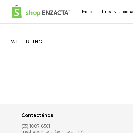
Inicio
Línea Nutriciona
WELLBEING
Contactános
(55) 1087-8561
mxshopenzacta@enzacta.net