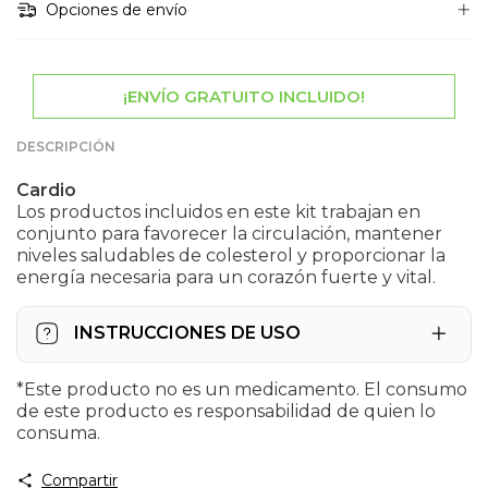
Opciones de envío
¡ENVÍO GRATUITO INCLUIDO!
DESCRIPCIÓN
Cardio
Los productos incluidos en este kit trabajan en
conjunto para favorecer la circulación, mantener
niveles saludables de colesterol y proporcionar la
energía necesaria para un corazón fuerte y vital.
INSTRUCCIONES DE USO
alfa PXP FORTE
*Este producto no es un medicamento. El consumo
Mezcla una porción (5g) de alfa PXP
de este producto es responsabilidad de quien lo
FORTE en 4 oz. o 125 ml. de agua, disuelve
consuma.
y consúmelo de 1 a 3 veces al día.
Compartir