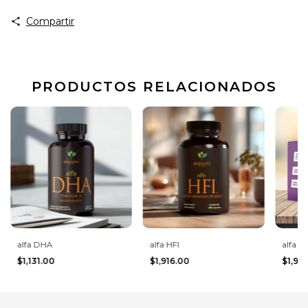
Compartir
PRODUCTOS RELACIONADOS
alfa DHA
alfa HFI
alfa R
$1,131.00
$1,916.00
$1,95