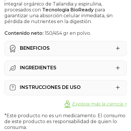
integral orgánico de Tailandia y espirulina,
procesados con
Tecnología BioReady
para
garantizar una absorción celular inmediata, sin
pérdida de nutrientes en la digestión.
Contenido neto:
150/454 gr
en polvo.
BENEFICIOS
Rendimiento:
Energía real para tus
INGREDIENTES
metas y jornadas exigentes.
Recuperación:
Fortalece músculos y
Harina de arroz integral hidrolizado (Oryza
ligamentos de forma natural.
INSTRUCCIONES DE USO
sativa), harina de arroz integral de grano
corto hidrolizado (Oryza sativa), harina de
Seguridad:
Nutrición pura y eficaz para
arroz integral aromático hidrolizado (Oryza
Mezcla una porción (5g) de alfa PXP
todas las etapas de la vida.
Explora más la ciencia >
sativa), espirulina natural (Spirulina
FORTE en 4 oz. o 125 ml. de agua, disuelve
maxima).
perfectamente y consúmelo de 1 a 3 veces
*Este producto no es un medicamento. El consumo
al día.
de este producto es responsabilidad de quien lo
consuma.