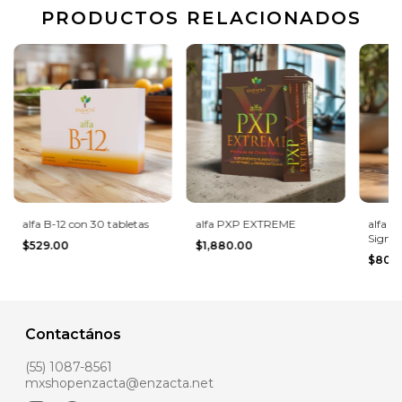
PRODUCTOS RELACIONADOS
alfa B-12 con 30 tabletas
alfa PXP EXTREME
alfa 
Signat
$529.00
$1,880.00
$808
Contactános
(55) 1087-8561
mxshopenzacta@enzacta.net