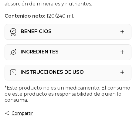
absorción de minerales y nutrientes.
Contenido neto:
120/240 ml.
BENEFICIOS
Hidratación celular.
INGREDIENTES
100% natural.
Agua tridestilada, electrolitos derivados de
Alcaliniza tu agua para beber.
INSTRUCCIONES DE USO
cloruro de sodio, cloruro de potasio,
gluconato de calcio y sulfato de magnesio.
Agítalo bien antes de usarlo. Mezcla 30
*Este producto no es un medicamento. El consumo
gotas (1 ml) de alfa ENERGY en un vaso
de este producto es responsabilidad de quien lo
con agua (240 ml). Tómalo como agua de
consuma.
uso. Nunca tomes el concentrado sin diluir.
Compartir